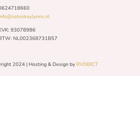
0624718660
info@salonkaylynns.nl
KVK: 93078986
BTW: NL002368731B57
right 2024
| Hosting & Design by
RVDBICT