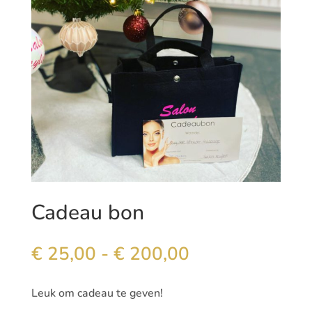
Cadeau bon
Prijsklasse:
€
25,00
-
€
200,00
€ 25,00
tot
Leuk om cadeau te geven!
€ 200,00