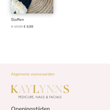
Sloffen
Oorspronkelijke
Huidige
€
19,99
€
9,99
prijs
prijs
was:
is:
€ 19,99.
€ 9,99.
Algemene voorwaarden
Openingstijden